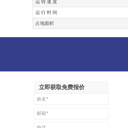
运 转 速 度
运 行 时 间
占地面积
立即获取免费报价