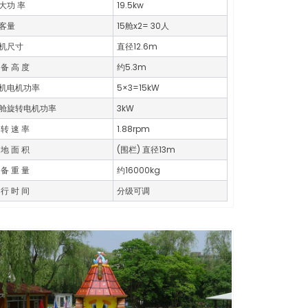
大功 率
19.5kw
客量
15舱x2= 30人
机尺寸
直径12.6m
 备 高 度
约5.3m
机电机功率
5×3=15kW
舱旋转电机功率
3kW
 转 速 率
1.88rpm
 地 面 积
(围栏) 直径13m
 备 重 量
约16000kg
 行 时 间
分级可调