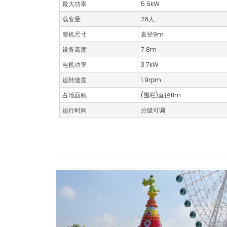
最大功率
5.5kW
载客量
26人
整机尺寸
直径9m
设备高度
7.8m
电机功率
3.7kW
运转速度
1.9rpm
占地面积
(围栏)直径11m
运行时间
分级可调