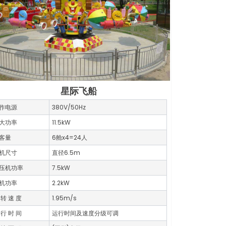
星际飞船
作电源
380V/50Hz
大功率
11.5kW
客量
6舱x4=24人
机尺寸
直径6.5m
压机功率
7.5kW
机功率
2.2kW
 转 速 度
1.95m/s
 行 时 间
运行时间及速度分级可调