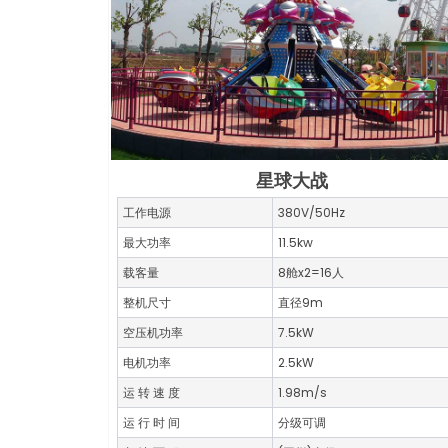
星球大战
工作电源
380V/50Hz
最大功率
11.5kw
载客量
8舱x2=16人
整机尺寸
直径9m
空压机功率
7.5kW
电机功率
2.5kW
运 转 速 度
1.98m/s
运 行 时 间
分级可调