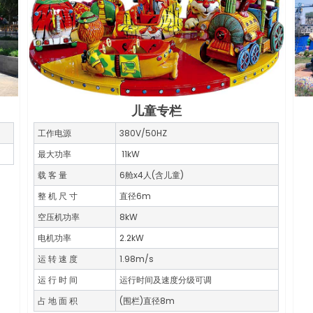
儿童专栏
工作电源
380V/50HZ
最大功率
11kW
载 客 量
6舱x4人(含儿童)
整 机 尺 寸
直径6m
空压机功率
8kW
电机功率
2.2kW
运 转 速 度
1.98m/s
运 行 时 间
运行时间及速度分级可调
占 地 面 积
(围栏)直径8m