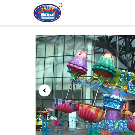
跳
至
内
容
Showing
slide
1
of
1