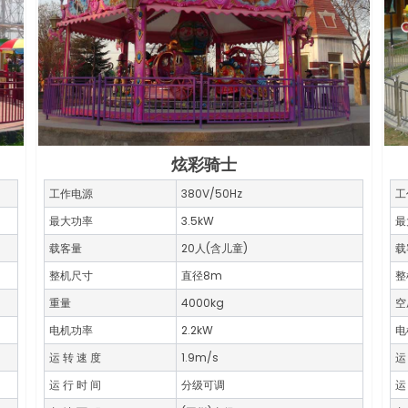
炫彩骑士
工作电源
380V/50Hz
工
最大功率
3.5kW
最
载客量
20人(含儿童)
载
整机尺寸
直径8m
整
重量
4000kg
空
电机功率
2.2kW
电
运 转 速 度
1.9m/s
运
运 行 时 间
分级可调
运