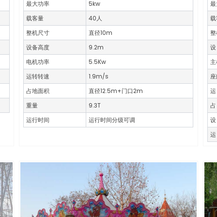
最大功率
5kw
最
载客量
40人
载
整机尺寸
直径10m
整
设备高度
9.2m
设
电机功率
5.5Kw
主
运转转速
1.9m/s
座
占地面积
直径12.5m+门口2m
运
重量
9.3T
占
运行时间
运行时间分级可调
设
运