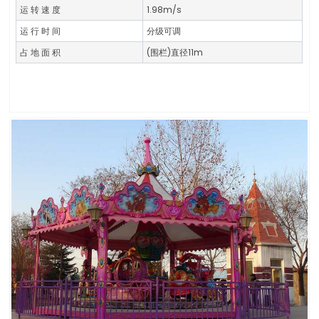
运 转 速 度
1.98m/s
运 行 时 间
分级可调
占 地 面 积
(围栏)直径11m