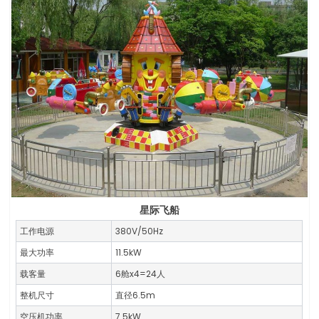
星际飞船
工作电源
380V/50Hz
最大功率
11.5kW
载客量
6舱x4=24人
整机尺寸
直径6.5m
空压机功率
7.5kW