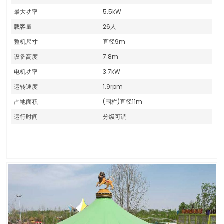
最大功率
5.5kW
载客量
26人
整机尺寸
直径9m
设备高度
7.8m
电机功率
3.7kW
运转速度
1.9rpm
占地面积
(围栏)直径11m
运行时间
分级可调