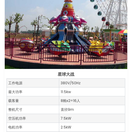
星球大战
工作电源
380V/50Hz
最大功率
11.5kw
载客量
8舱x2=16人
整机尺寸
直径9m
空压机功率
7.5kW
电机功率
2.5kW