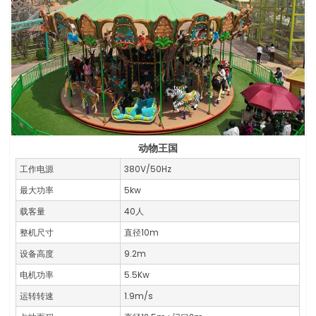
动物王国
工作电源
380V/50Hz
最大功率
5kw
载客量
40人
整机尺寸
直径10m
设备高度
9.2m
电机功率
5.5Kw
运转转速
1.9m/s