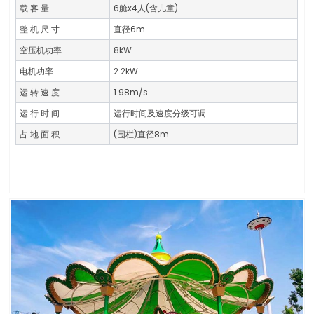
载 客 量
6舱x4人(含儿童)
整 机 尺 寸
直径6m
空压机功率
8kW
电机功率
2.2kW
运 转 速 度
1.98m/s
运 行 时 间
运行时间及速度分级可调
占 地 面 积
(围栏)直径8m