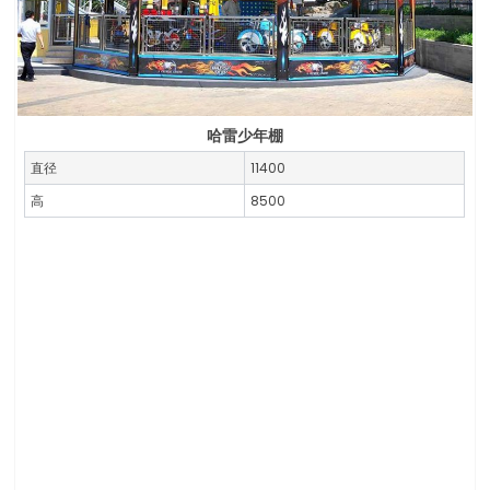
哈雷少年棚
直径
11400
高
8500