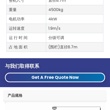
整机尺寸
直径8.7m
重量
4500kg
电机功率
4kW
运转速度
1.9m/s
运 行 时 间
分级可调
占 地 面 积
(围栏)直径8.7m
与我们取得联系
Get A Free Quote Now
产品规格