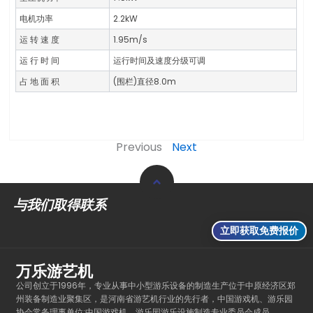
电机功率
2.2kW
运 转 速 度
1.95m/s
运 行 时 间
运行时间及速度分级可调
占 地 面 积
(围栏)直径8.0m
Previous
Next
与我们取得联系
立即获取免费报价
万乐游艺机
公司创立于1996年，专业从事中小型游乐设备的制造生产位于中原经济区郑
州装备制造业聚集区，是河南省游艺机行业的先行者，中国游戏机、游乐园
协会常务理事单位;中国游戏机、游乐园游乐设施制造专业委员会成员。