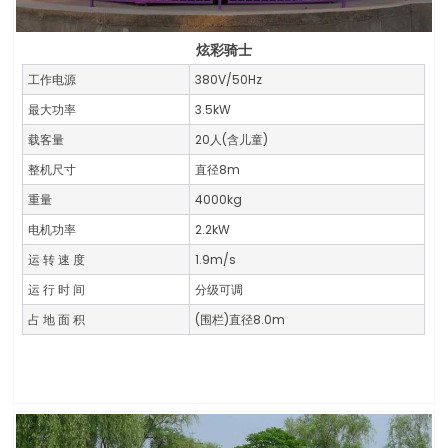
炫彩骑士
工作电源
380V/50Hz
最大功率
3.5kW
载客量
20人(含儿童)
整机尺寸
直径8m
重量
4000kg
电机功率
2.2kW
运 转 速 度
1.9m/s
运 行 时 间
分级可调
占 地 面 积
(围栏)直径8.0m