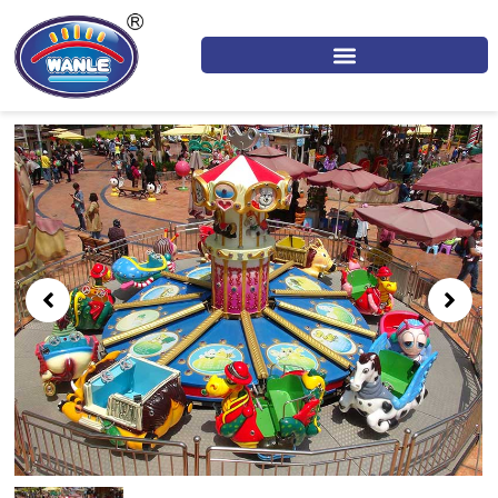
跳
至
内
容
Showing
slide
1
of
1