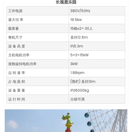
长颈鹿乐园
工作电源
380V/50Hz
最大功 率
19.5kw
载客量
15舱x2= 30人
整机尺寸
直径12.6m
设 备 高 度
约5.3m
主机电机功率
5×3=15kW
座舱旋转电机功率
3kW
运 转 速 率
1.88rpm
占 地 面 积
(围栏) 直径13m
设 备 重 量
约16000kg
运 行 时 间
分级可调